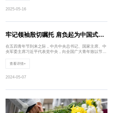
2025-05-16
牢记领袖殷切嘱托 肩负起为中国式现代化挺膺担当的青春责任——习近平总书记五四重要寄语在广大团员团干部中引发热烈反响
在五四青年节到来之际，中共中央总书记、国家主席、中
央军委主席习近平代表党中央，向全国广大青年致以节日
祝贺和诚挚问候。习近平总书记五四重要寄语在广大团员
团干部中引发热烈反响。大家一致表示，要深入学习贯彻
查看详情+
2024-05-07