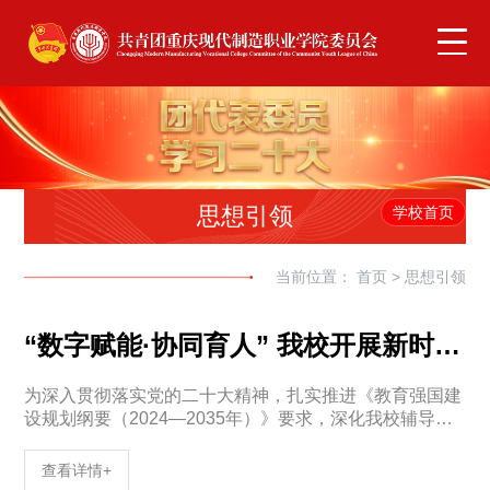
思想引领
学校首页
当前位置：
首页
>
思想引领
“数字赋能·协同育人” 我校开展新时代辅导员职业发展专题培训
为深入贯彻落实党的二十大精神，扎实推进《教育强国建
设规划纲要（2024—2035年）》要求，深化我校辅导员
工作队伍专业化、职业化发展，2025年5月16日上午我校
开展“新时代辅导员职业发展的赛道选择与
查看详情+