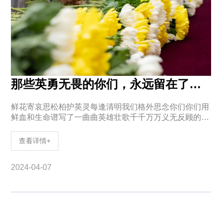
那些英勇无畏的你们，永远留在了历史的天空……（转）
鲜花寄哀思松柏护英灵每逢清明我们格外思念你们你们用
鲜血和生命谱写了一曲曲英雄壮歌千千万万义无反顾的身
影深深印刻在我们心中照亮了前行的路2023年9月18日，
在哈尔滨市道外区长青公园，人们在东北抗日暨爱
查看详情+
2024-04-07